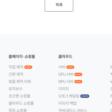
목록
홈페이지·쇼핑몰
클라우드
직접 제작
서버
간편 제작
GPU 서버
맞춤 제작 의뢰
NPU 서버
유지보수
이미지
초간편 쇼핑몰
오토스케일링
클라우드 쇼핑몰
이미지 백업
독립 쇼핑몰
쿠버네티스 서비스