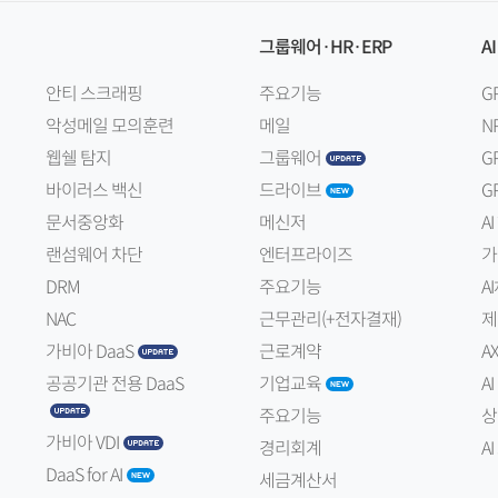
그룹웨어·HR·ERP
AI
안티 스크래핑
주요기능
G
악성메일 모의훈련
메일
N
웹쉘 탐지
그룹웨어
G
바이러스 백신
드라이브
G
문서중앙화
메신저
A
랜섬웨어 차단
엔터프라이즈
가
DRM
주요기능
A
NAC
근무관리(+전자결재)
제
가비아 DaaS
근로계약
A
공공기관 전용 DaaS
기업교육
A
주요기능
상
가비아 VDI
경리회계
A
DaaS for AI
세금계산서