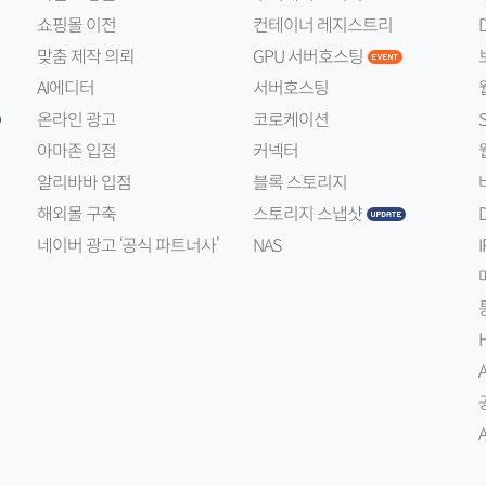
쇼핑몰 이전
컨테이너 레지스트리
맞춤 제작 의뢰
GPU 서버호스팅
AI에디터
서버호스팅
온라인 광고
코로케이션
아마존 입점
커넥터
알리바바 입점
블록 스토리지
해외몰 구축
스토리지 스냅샷
네이버 광고 ‘공식 파트너사’
NAS
I