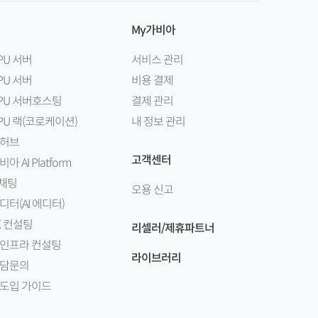
My가비아
PU 서버
서비스 관리
PU 서버
비용 결제
PU 서버호스팅
결제 관리
PU 랙(코로케이션)
내 정보 관리
I 허브
고객센터
비아 AI Platform
I채팅
오용 신고
디터(AI 에디터)
X 컨설팅
리셀러/제휴파트너
I 인프라 컨설팅
라이브러리
담문의
I 도입 가이드