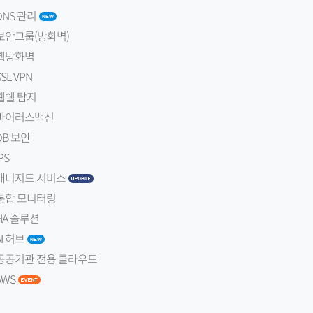
DNS 관리
보안그룹(방화벽)
웹방화벽
SSL VPN
웹쉘 탐지
바이러스백신
DB 보안
PS
매니지드 서비스
통합 모니터링
HA 솔루션
AI 허브
공공기관 전용 클라우드
AWS