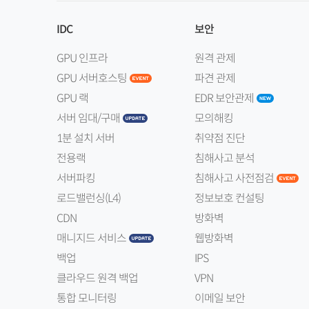
IDC
보안
GPU 인프라
원격 관제
GPU 서버호스팅
파견 관제
GPU 랙
EDR 보안관제
서버 임대/구매
모의해킹
1분 설치 서버
취약점 진단
전용랙
침해사고 분석
서버파킹
침해사고 사전점검
로드밸런싱(L4)
정보보호 컨설팅
CDN
방화벽
매니지드 서비스
웹방화벽
백업
IPS
클라우드 원격 백업
VPN
통합 모니터링
이메일 보안