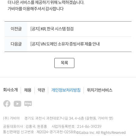
더 나은 서비스를 제공하기 위해 노력하겠습니다.
가비아를 이용해주셔서 감사합니다
이전글
[공지] KR, 한국 시스템 점검
다음글
[공지] VN 도메인 소유자 증빙서류 제출 안내
목록
회사소개
채용
약관
개인정보처리방침
위치기반서비스
(주) 가비아
경기도 과천시 과천대로7나길 34, 4~6층 (갈현동, 가비아 앳)
공동대표이사 : 김홍국, 원종홍
사업자등록번호 : 214-86-39239
통신판매업 신고번호 : 제2024-경기과천-0258호
©Gabia Inc. All Rights Reserved.