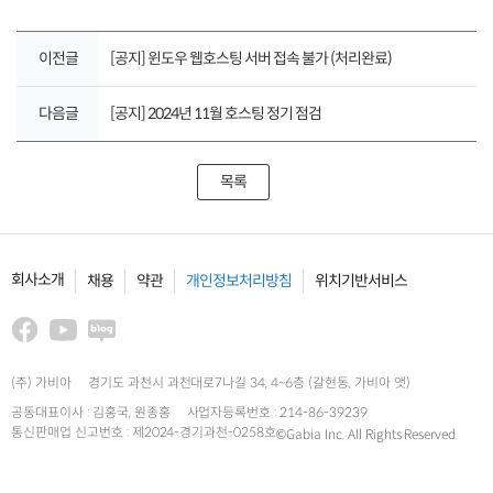
이전글
[공지] 윈도우 웹호스팅 서버 접속 불가 (처리완료)
다음글
[공지] 2024년 11월 호스팅 정기 점검
목록
회사소개
채용
약관
개인정보처리방침
위치기반서비스
(주) 가비아
경기도 과천시 과천대로7나길 34, 4~6층 (갈현동, 가비아 앳)
공동대표이사 : 김홍국, 원종홍
사업자등록번호 : 214-86-39239
통신판매업 신고번호 : 제2024-경기과천-0258호
©Gabia Inc. All Rights Reserved.