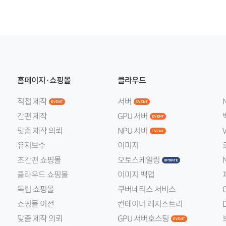
홈페이지·쇼핑몰
클라우드
직접 제작
서버
간편 제작
GPU 서버
맞춤 제작 의뢰
NPU 서버
유지보수
이미지
초간편 쇼핑몰
오토스케일링
클라우드 쇼핑몰
이미지 백업
독립 쇼핑몰
쿠버네티스 서비스
쇼핑몰 이전
컨테이너 레지스트리
맞춤 제작 의뢰
GPU 서버호스팅