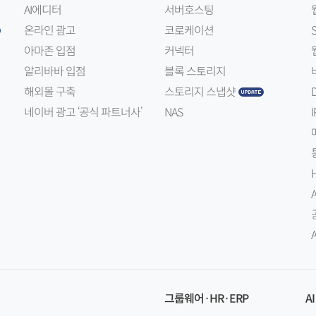
AI에디터
서버호스팅
온라인 광고
코로케이션
아마존 입점
커넥터
알리바바 입점
블록 스토리지
해외몰 구축
스토리지 스냅샷
네이버 광고 ‘공식 파트너사’
NAS
I
그룹웨어·HR·ERP
AI