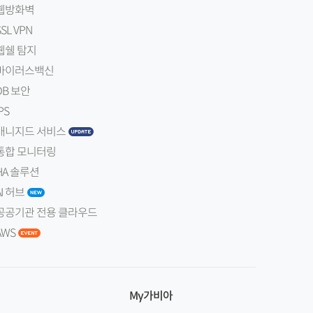
웹방화벽
SSL VPN
웹쉘 탐지
바이러스백신
DB 보안
PS
매니지드 서비스
통합 모니터링
HA 솔루션
AI 허브
공공기관 전용 클라우드
AWS
My가비아