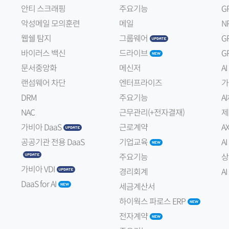
안티 스크래핑
주요기능
G
악성메일 모의훈련
메일
N
웹쉘 탐지
그룹웨어
G
바이러스 백신
드라이브
G
문서중앙화
메신저
A
랜섬웨어 차단
엔터프라이즈
가
DRM
주요기능
A
NAC
근무관리(+전자결재)
제
가비아 DaaS
근로계약
A
공공기관 전용 DaaS
기업교육
A
주요기능
상
가비아 VDI
경리회계
A
DaaS for AI
세금계산서
하이웍스 파로스 ERP
전자계약