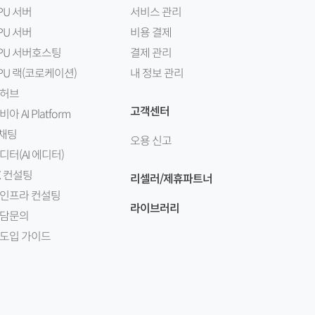
PU 서버
서비스 관리
PU 서버
비용 결제
PU 서버호스팅
결제 관리
PU 랙(코로케이션)
내 정보 관리
I 허브
고객센터
비아 AI Platform
I채팅
오용 신고
디터(AI 에디터)
X 컨설팅
리셀러/제휴파트너
I 인프라 컨설팅
라이브러리
담문의
I 도입 가이드