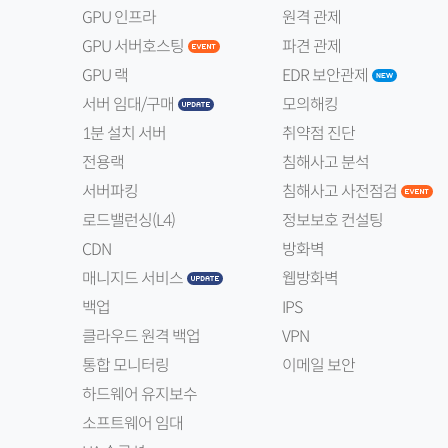
GPU 인프라
원격 관제
GPU 서버호스팅
파견 관제
GPU 랙
EDR 보안관제
서버 임대/구매
모의해킹
1분 설치 서버
취약점 진단
전용랙
침해사고 분석
서버파킹
침해사고 사전점검
로드밸런싱(L4)
정보보호 컨설팅
CDN
방화벽
매니지드 서비스
웹방화벽
백업
IPS
클라우드 원격 백업
VPN
통합 모니터링
이메일 보안
하드웨어 유지보수
소프트웨어 임대