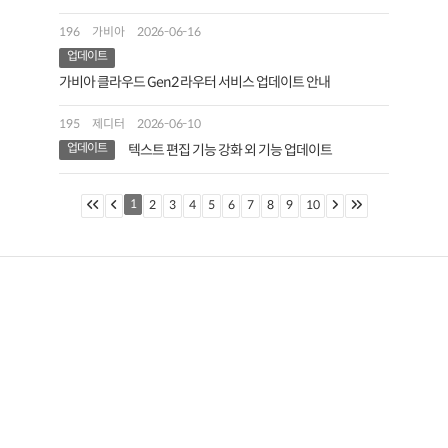
196
가비아
2026-06-16
업데이트
가비아 클라우드 Gen2 라우터 서비스 업데이트 안내
195
제디터
2026-06-10
업데이트
텍스트 편집 기능 강화 외 기능 업데이트
1
2
3
4
5
6
7
8
9
10
회사소개
채용
약관
개인정보처리방침
위치기반서비스
(주) 가비아
경기도 과천시 과천대로7나길 34, 4~6층 (갈현동, 가비아 앳)
공동대표이사 : 김홍국, 원종홍
사업자등록번호 : 214-86-39239
통신판매업 신고번호 : 제2024-경기과천-0258호
©Gabia Inc. All Rights Reserved.