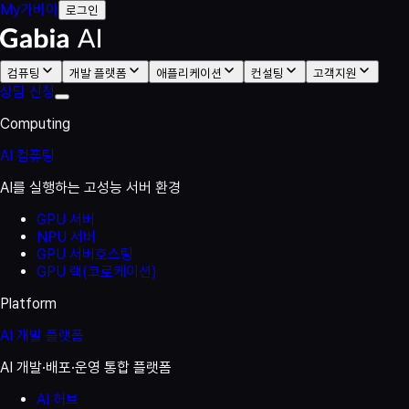
My가비아
로그인
컴퓨팅
개발 플랫폼
애플리케이션
컨설팅
고객지원
상담 신청
Computing
AI 컴퓨팅
AI를 실행하는 고성능 서버 환경
GPU 서버
NPU 서버
GPU 서버호스팅
GPU 랙(코로케이션)
Platform
AI 개발 플랫폼
AI 개발·배포·운영 통합 플랫폼
AI 허브