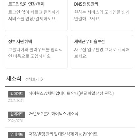
로그인 없이 연장/결제
DNS 전용 관리
로그인 없이 빠르고 편리하게
원하는 서비스와 도메인을
쉽게
서비스를 연장/결제하세요.
연결해 보세요.
정부 지원 혜택
재택근무 IT 솔루션
그룹웨어와 클라우드를
합리적
사무실 업무환경
그대로 시작해
인 비용으로 도입하세요.
보세요.
새소식
전체 보기
하이웍스 AI채팅 업데이트 안내(한글 파일 생성·편집)
업데이트
2026.08.04.
26년도 2분기 하이웍스 새소식
업데이트
2026.07.31.
저장/발행 관리 및 대량 삭제 기능 업데이트
업데이트